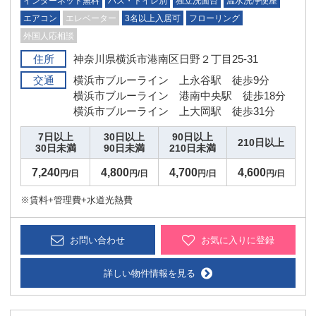
インターネット無料
バス・トイレ別
独立洗面台
温水洗浄便座
エアコン
エレベーター
3名以上入居可
フローリング
外国人応相談
住所
神奈川県横浜市港南区日野２丁目25-31
交通
横浜市ブルーライン 上永谷駅 徒歩9分
横浜市ブルーライン 港南中央駅 徒歩18分
横浜市ブルーライン 上大岡駅 徒歩31分
7日以上
30日以上
90日以上
210日以上
30日未満
90日未満
210日未満
7,240
4,800
4,700
4,600
円/日
円/日
円/日
円/日
※賃料+管理費+水道光熱費
お問い合わせ
お気に入りに登録
詳しい物件情報を見る