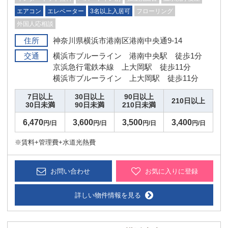
エアコン
エレベーター
3名以上入居可
フローリング
外国人応相談
住所
神奈川県横浜市港南区港南中央通9-14
交通
横浜市ブルーライン 港南中央駅 徒歩1分
京浜急行電鉄本線 上大岡駅 徒歩11分
横浜市ブルーライン 上大岡駅 徒歩11分
7日以上
30日以上
90日以上
210日以上
30日未満
90日未満
210日未満
6,470
3,600
3,500
3,400
円/日
円/日
円/日
円/日
※賃料+管理費+水道光熱費
お問い合わせ
お気に入りに登録
詳しい物件情報を見る