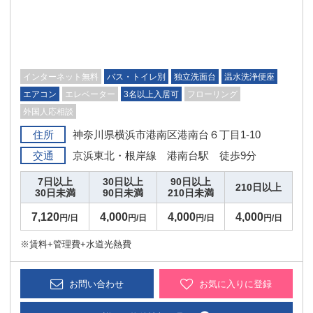
インターネット無料
バス・トイレ別
独立洗面台
温水洗浄便座
エアコン
エレベーター
3名以上入居可
フローリング
外国人応相談
住所
神奈川県横浜市港南区港南台６丁目1-10
交通
京浜東北・根岸線 港南台駅 徒歩9分
7日以上
30日以上
90日以上
210日以上
30日未満
90日未満
210日未満
7,120
4,000
4,000
4,000
円/日
円/日
円/日
円/日
※賃料+管理費+水道光熱費
お問い合わせ
お気に入りに登録