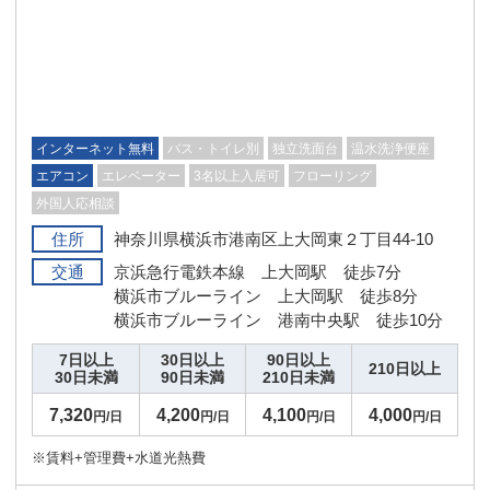
インターネット無料
バス・トイレ別
独立洗面台
温水洗浄便座
エアコン
エレベーター
3名以上入居可
フローリング
外国人応相談
住所
神奈川県横浜市港南区上大岡東２丁目44-10
交通
京浜急行電鉄本線 上大岡駅 徒歩7分
横浜市ブルーライン 上大岡駅 徒歩8分
横浜市ブルーライン 港南中央駅 徒歩10分
7日以上
30日以上
90日以上
210日以上
30日未満
90日未満
210日未満
7,320
4,200
4,100
4,000
円/日
円/日
円/日
円/日
※賃料+管理費+水道光熱費