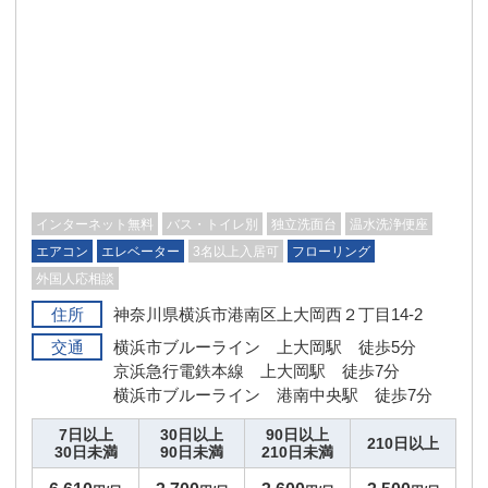
インターネット無料
バス・トイレ別
独立洗面台
温水洗浄便座
エアコン
エレベーター
3名以上入居可
フローリング
外国人応相談
住所
神奈川県横浜市港南区上大岡西２丁目14-2
交通
横浜市ブルーライン 上大岡駅 徒歩5分
京浜急行電鉄本線 上大岡駅 徒歩7分
横浜市ブルーライン 港南中央駅 徒歩7分
7日以上
30日以上
90日以上
210日以上
30日未満
90日未満
210日未満