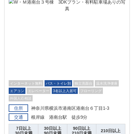
インターネット無料
バス・トイレ別
独立洗面台
温水洗浄便座
エアコン
エレベーター
3名以上入居可
フローリング
外国人応相談
住所
神奈川県横浜市港南区港南台６丁目1-3
交通
根岸線 港南台駅 徒歩9分
7日以上
30日以上
90日以上
210日以上
30日未満
90日未満
210日未満