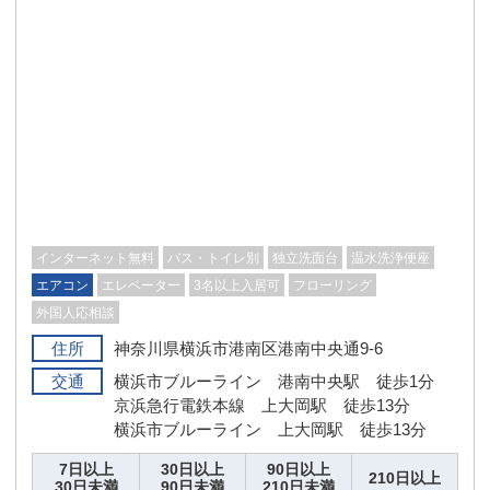
インターネット無料
バス・トイレ別
独立洗面台
温水洗浄便座
エアコン
エレベーター
3名以上入居可
フローリング
外国人応相談
住所
神奈川県横浜市港南区港南中央通9-6
交通
横浜市ブルーライン 港南中央駅 徒歩1分
京浜急行電鉄本線 上大岡駅 徒歩13分
横浜市ブルーライン 上大岡駅 徒歩13分
7日以上
30日以上
90日以上
210日以上
30日未満
90日未満
210日未満