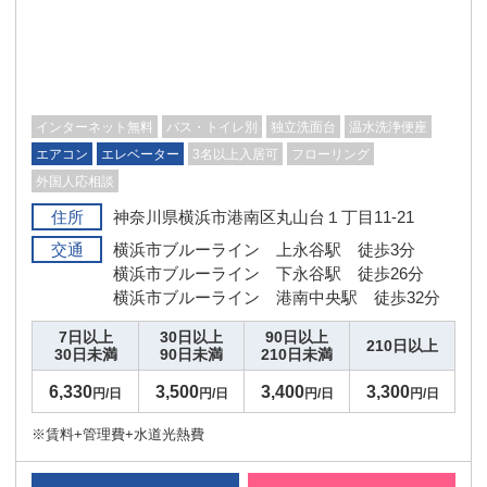
インターネット無料
バス・トイレ別
独立洗面台
温水洗浄便座
エアコン
エレベーター
3名以上入居可
フローリング
外国人応相談
住所
神奈川県横浜市港南区丸山台１丁目11-21
交通
横浜市ブルーライン 上永谷駅 徒歩3分
横浜市ブルーライン 下永谷駅 徒歩26分
横浜市ブルーライン 港南中央駅 徒歩32分
7日以上
30日以上
90日以上
210日以上
30日未満
90日未満
210日未満
6,330
3,500
3,400
3,300
円/日
円/日
円/日
円/日
※賃料+管理費+水道光熱費