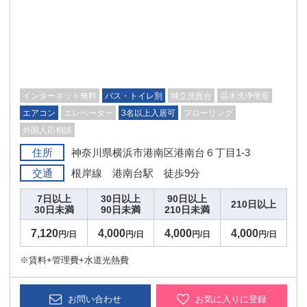
インターネット無料
バス・トイレ別
独立洗面台
温水洗浄便座
エアコン
エレベーター
3名以上入居可
フローリング
外国人応相談
住所
神奈川県横浜市港南区港南台６丁目1-3
交通
根岸線 港南台駅 徒歩9分
7日以上
30日以上
90日以上
210日以上
30日未満
90日未満
210日未満
7,120
4,000
4,000
4,000
円/日
円/日
円/日
円/日
※賃料+管理費+水道光熱費
お問い合わせ
お気に入りに登録