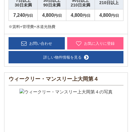
7日以上
30日以上
90日以上
210日以上
30日未満
90日未満
210日未満
7,240
4,800
4,800
4,800
円/日
円/日
円/日
円/日
※賃料+管理費+水道光熱費
お問い合わせ
お気に入りに登録
詳しい物件情報を見る
ウィークリー・マンスリー上大岡第４