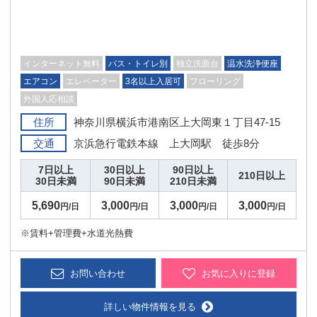
インターネット無料
バス・トイレ別
独立洗面台
温水洗浄便座
エアコン
エレベーター
3名以上入居可
フローリング
外国人応相談
住所
神奈川県横浜市港南区上大岡東１丁目47-15
交通
京浜急行電鉄本線 上大岡駅 徒歩8分
7日以上
30日以上
90日以上
210日以上
30日未満
90日未満
210日未満
5,690
3,000
3,000
3,000
円/日
円/日
円/日
円/日
※賃料+管理費+水道光熱費
お問い合わせ
お気に入りに登録
詳しい物件情報を見る