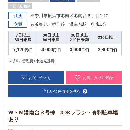
外国人応相談
住所
神奈川県横浜市港南区港南台６丁目1-10
交通
京浜東北・根岸線 港南台駅 徒歩9分
7日以上
30日以上
90日以上
210日以上
30日未満
90日未満
210日未満
7,120
4,000
3,900
3,800
円/日
円/日
円/日
円/日
※賃料+管理費+水道光熱費
お問い合わせ
お気に入りに登録
詳しい物件情報を見る
W・Ｍ港南台３号棟 3DKプラン・有料駐車場
あり