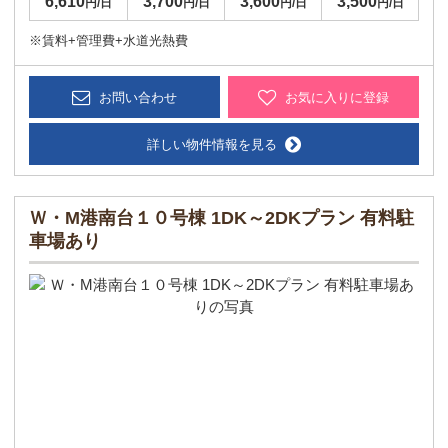
6,610
3,700
3,600
3,500
円/日
円/日
円/日
円/日
※賃料+管理費+水道光熱費
お問い合わせ
お気に入りに登録
詳しい物件情報を見る
Ｗ・M港南台１０号棟 1DK～2DKプラン 有料駐
車場あり