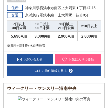
外国人応相談
住所
神奈川県横浜市港南区上大岡東１丁目47-15
交通
京浜急行電鉄本線 上大岡駅 徒歩8分
7日以上
30日以上
90日以上
210日以上
30日未満
90日未満
210日未満
5,690
3,000
2,900
2,800
円/日
円/日
円/日
円/日
※賃料+管理費+水道光熱費
お問い合わせ
お気に入りに登録
詳しい物件情報を見る
ウィークリー・マンスリー港南中央