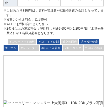
金
※１日あたり利用料は、賃料+管理費+水道光熱費の合計となっていま
す。
※寝具レンタル料金：11,990円
※Wi-Fi：お問い合わせください
※2名様以上の追加料金：契約時に別途6,600円と1,200円/日（水道光熱
費込）が１名様分必要となります。
インターネット無料
バス・トイレ別
独立洗面台
温水洗浄便座
エアコン
エレベーター
3名以上入居可
フローリング
外国人応相談