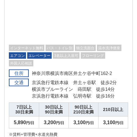
インターネット無料
バス・トイレ別
独立洗面台
温水洗浄便座
エアコン
エレベーター
3名以上入居可
フローリング
外国人応相談
住所
神奈川県横浜市南区井土ケ谷中町162-2
交通
京浜急行電鉄本線 井土ヶ谷駅 徒歩2分
横浜市ブルーライン 蒔田駅 徒歩14分
京浜急行電鉄本線 弘明寺駅 徒歩16分
7日以上
30日以上
90日以上
210日以上
30日未満
90日未満
210日未満
5,890
3,200
3,100
3,100
円/日
円/日
円/日
円/日
※賃料+管理費+水道光熱費