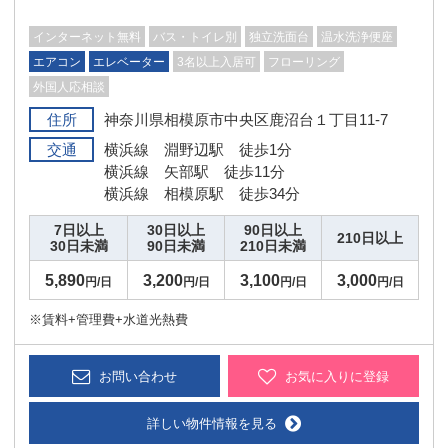
インターネット無料
バス・トイレ別
独立洗面台
温水洗浄便座
エアコン
エレベーター
3名以上入居可
フローリング
外国人応相談
住所
神奈川県相模原市中央区鹿沼台１丁目11-7
交通
横浜線 淵野辺駅 徒歩1分
横浜線 矢部駅 徒歩11分
横浜線 相模原駅 徒歩34分
7日以上
30日以上
90日以上
210日以上
30日未満
90日未満
210日未満
5,890
3,200
3,100
3,000
円/日
円/日
円/日
円/日
※賃料+管理費+水道光熱費
お問い合わせ
お気に入りに登録
詳しい物件情報を見る