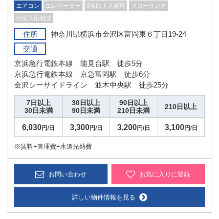
エアコン
エレベーター
3名以上入居可
フローリング
外国人応相談
住所
神奈川県横浜市金沢区富岡東６丁目19-24
交通
京浜急行電鉄本線 能見台駅 徒歩5分
京浜急行電鉄本線 京急富岡駅 徒歩6分
金沢シーサイドライン 並木中央駅 徒歩25分
7日以上
30日以上
90日以上
210日以上
30日未満
90日未満
210日未満
6,030
3,300
3,200
3,100
円/日
円/日
円/日
円/日
※賃料+管理費+水道光熱費
お問い合わせ
お気に入りに登録
詳しい物件情報を見る