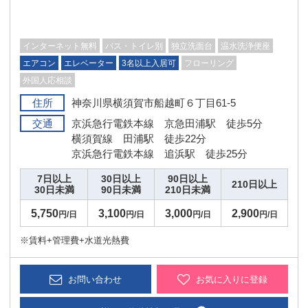
インターネット無料
バス・トイレ別
独立洗面台
温水洗浄便座
エアコン
エレベーター
3名以上入居可
フローリング
外国人応相談
住所
神奈川県横須賀市船越町６丁目61-5
交通
京浜急行電鉄本線 京急田浦駅 徒歩5分
横須賀線 田浦駅 徒歩22分
京浜急行電鉄本線 追浜駅 徒歩25分
7日以上
30日以上
90日以上
210日以上
30日未満
90日未満
210日未満
5,750
3,100
3,000
2,900
円/日
円/日
円/日
円/日
※賃料+管理費+水道光熱費
お問い合わせ
お気に入りに登録