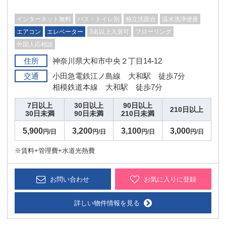
インターネット無料
バス・トイレ別
独立洗面台
温水洗浄便座
エアコン
エレベーター
3名以上入居可
フローリング
外国人応相談
住所
神奈川県大和市中央２丁目14-12
交通
小田急電鉄江ノ島線 大和駅 徒歩7分
相模鉄道本線 大和駅 徒歩7分
7日以上
30日以上
90日以上
210日以上
30日未満
90日未満
210日未満
5,900
3,200
3,100
3,000
円/日
円/日
円/日
円/日
※賃料+管理費+水道光熱費
お問い合わせ
お気に入りに登録
詳しい物件情報を見る