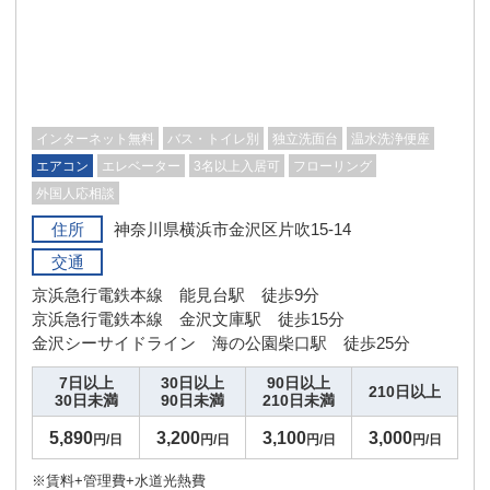
インターネット無料
バス・トイレ別
独立洗面台
温水洗浄便座
エアコン
エレベーター
3名以上入居可
フローリング
外国人応相談
住所
神奈川県横浜市金沢区片吹15-14
交通
京浜急行電鉄本線 能見台駅 徒歩9分
京浜急行電鉄本線 金沢文庫駅 徒歩15分
金沢シーサイドライン 海の公園柴口駅 徒歩25分
7日以上
30日以上
90日以上
210日以上
30日未満
90日未満
210日未満
5,890
3,200
3,100
3,000
円/日
円/日
円/日
円/日
※賃料+管理費+水道光熱費