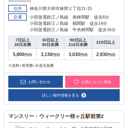
住所
神奈川県大和市林間２丁目21-15
交通
小田急電鉄江ノ島線 南林間駅 徒歩6分
小田急電鉄江ノ島線 鶴間駅 徒歩14分
小田急電鉄江ノ島線 中央林間駅 徒歩16分
7日以上
30日以上
90日以上
210日以上
30日未満
90日未満
210日未満
5,800
3,130
3,030
2,930
円/日
円/日
円/日
円/日
※賃料+管理費+水道光熱費
お問い合わせ
お気に入りに登録
詳しい物件情報を見る
マンスリー・ウィークリー桜ヶ丘駅前第2