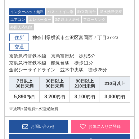
インターネット無料
バス・トイレ別
独立洗面台
温水洗浄便座
エアコン
エレベーター
3名以上入居可
フローリング
外国人応相談
住所
神奈川県横浜市金沢区富岡西７丁目37-23
交通
京浜急行電鉄本線 京急富岡駅 徒歩5分
京浜急行電鉄本線 能見台駅 徒歩11分
金沢シーサイドライン 並木中央駅 徒歩28分
7日以上
30日以上
90日以上
210日以上
30日未満
90日未満
210日未満
5,890
3,200
3,100
3,000
円/日
円/日
円/日
円/日
※賃料+管理費+水道光熱費
お問い合わせ
お気に入りに登録