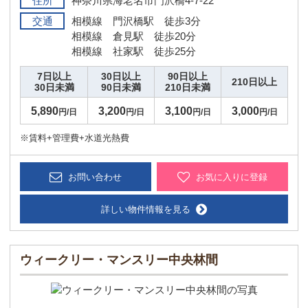
住所
神奈川県海老名市門沢橋4-7-22
交通
相模線 門沢橋駅 徒歩3分
相模線 倉見駅 徒歩20分
相模線 社家駅 徒歩25分
7日以上
30日以上
90日以上
210日以上
30日未満
90日未満
210日未満
5,890
3,200
3,100
3,000
円/日
円/日
円/日
円/日
※賃料+管理費+水道光熱費
お問い合わせ
お気に入りに登録
詳しい物件情報を見る
ウィークリー・マンスリー中央林間