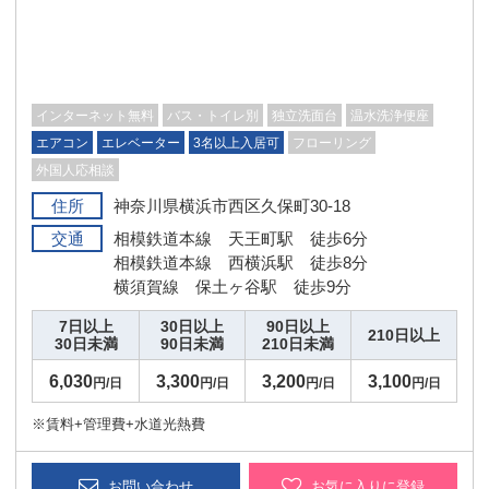
インターネット無料
バス・トイレ別
独立洗面台
温水洗浄便座
エアコン
エレベーター
3名以上入居可
フローリング
外国人応相談
住所
神奈川県横浜市西区久保町30-18
交通
相模鉄道本線 天王町駅 徒歩6分
相模鉄道本線 西横浜駅 徒歩8分
横須賀線 保土ヶ谷駅 徒歩9分
7日以上
30日以上
90日以上
210日以上
30日未満
90日未満
210日未満
6,030
3,300
3,200
3,100
円/日
円/日
円/日
円/日
※賃料+管理費+水道光熱費
お問い合わせ
お気に入りに登録