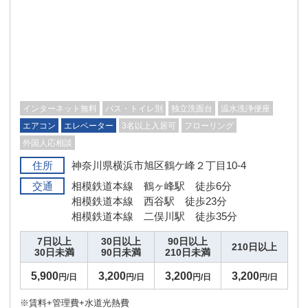
インターネット無料
バス・トイレ別
独立洗面台
温水洗浄便座
エアコン
エレベーター
3名以上入居可
フローリング
外国人応相談
住所
神奈川県横浜市旭区鶴ケ峰２丁目10-4
交通
相模鉄道本線 鶴ヶ峰駅 徒歩6分
相模鉄道本線 西谷駅 徒歩23分
相模鉄道本線 二俣川駅 徒歩35分
7日以上
30日以上
90日以上
210日以上
30日未満
90日未満
210日未満
5,900
3,200
3,200
3,200
円/日
円/日
円/日
円/日
※賃料+管理費+水道光熱費