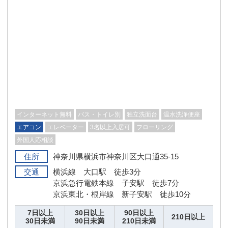
インターネット無料
バス・トイレ別
独立洗面台
温水洗浄便座
エアコン
エレベーター
3名以上入居可
フローリング
外国人応相談
住所
神奈川県横浜市神奈川区大口通35-15
交通
横浜線 大口駅 徒歩3分
京浜急行電鉄本線 子安駅 徒歩7分
京浜東北・根岸線 新子安駅 徒歩10分
7日以上
30日以上
90日以上
210日以上
30日未満
90日未満
210日未満