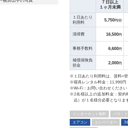
７日以上
１ヶ月未満
１日あたり
5,750
円/日
利用料
清掃費
16,500
円
事務手数料
6,600
円
補償保険負
2,000
円
担金
※１日あたり利用料は、賃料+
※寝具レンタル料金：11,990円
※Wi-Fi：お問い合わせください
※2名様以上の追加料金：契約時に
込）が１名様分必要となりま
インターネット無料
バス・ト
エアコン
エレベーター
3