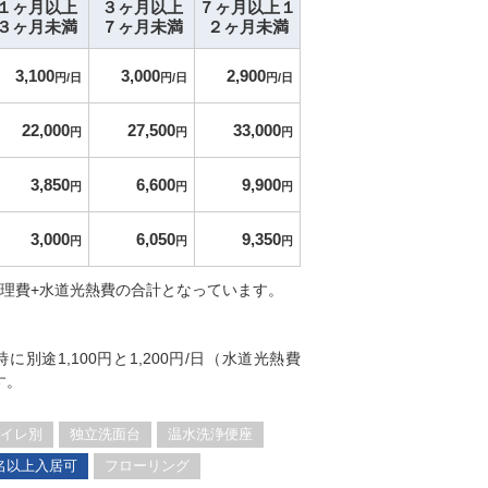
１ヶ月以上
３ヶ月以上
７ヶ月以上１
３ヶ月未満
７ヶ月未満
２ヶ月未満
3,100
3,000
2,900
円/日
円/日
円/日
22,000
27,500
33,000
円
円
円
3,850
6,600
9,900
円
円
円
3,000
6,050
9,350
円
円
円
管理費+水道光熱費の合計となっています。
別途1,100円と1,200円/日（水道光熱費
す。
イレ別
独立洗面台
温水洗浄便座
名以上入居可
フローリング