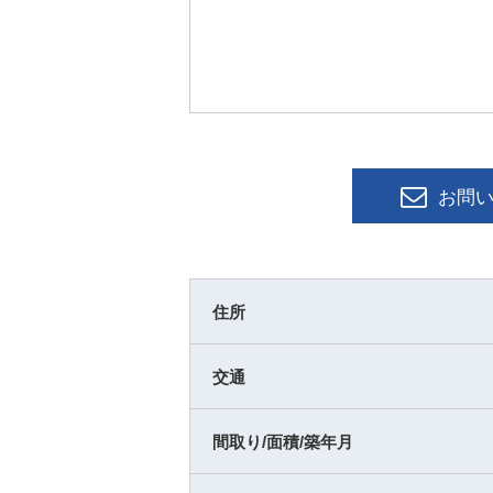
お問
住所
交通
間取り/面積/築年月