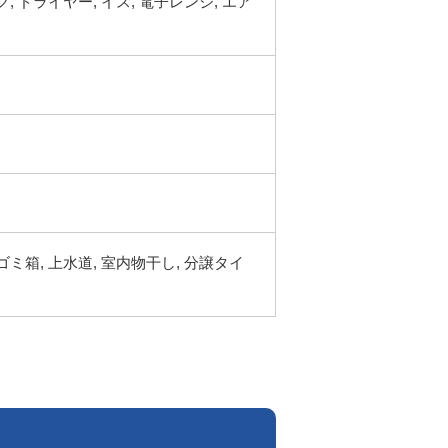
ク, ドライヤー, イス, 電子レンジ, エア
ゴミ箱, 上水道, 室内物干し, 分譲タイ