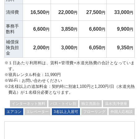
16,500
22,000
27,500
33,000
清掃費
円
円
円
円
事務手
6,600
3,850
6,600
9,900
円
円
円
円
数料
補償保
2,000
3,000
6,050
9,350
険負担
円
円
円
円
金
※１日あたり利用料は、賃料+管理費+水道光熱費の合計となっていま
す。
※寝具レンタル料金：11,990円
※Wi-Fi：お問い合わせください
※2名様以上の追加料金：契約時に別途1,100円と1,200円/日（水道光熱
費込）が１名様分必要となります。
インターネット無料
バス・トイレ別
独立洗面台
温水洗浄便座
エアコン
エレベーター
3名以上入居可
フローリング
外国人応相談