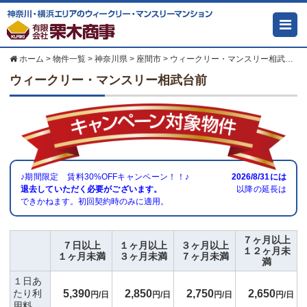
ホーム
>
物件一覧
>
神奈川県
>
座間市
>
ウィークリー・マンスリー相武台前
ウィークリー・マンスリー相武台前
♪期間限定 賃料30%OFFキャンペーン！！♪
2026/8/31
には
退去していただく必要がございます。
以降の延長は
できかねます。初回契約時のみに適用。
７ヶ月以上
７日以上
１ヶ月以上
３ヶ月以上
１２ヶ月未
１ヶ月未満
３ヶ月未満
７ヶ月未満
満
１日あ
5,390
2,850
2,750
2,650
たり利
円/日
円/日
円/日
円/日
用料