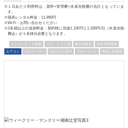
※１日あたり利用料は、賃料+管理費+水道光熱費の合計となっていま
す。
※寝具レンタル料金：11,990円
※Wi-Fi：お問い合わせください
※2名様以上の追加料金：契約時に別途1,100円と1,200円/日（水道光熱
費込）が１名様分必要となります。
インターネット無料
バス・トイレ別
独立洗面台
温水洗浄便座
エアコン
エレベーター
3名以上入居可
フローリング
外国人応相談