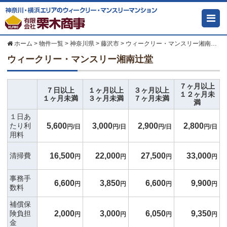
ホーム
>
物件一覧
>
神奈川県
>
藤沢市
>
ウィークリー・マンスリー湘南辻堂
ウィークリー・マンスリー湘南辻堂
７ヶ月以上
７日以上
１ヶ月以上
３ヶ月以上
１２ヶ月未
１ヶ月未満
３ヶ月未満
７ヶ月未満
満
１日あ
5,600
3,000
2,900
2,800
たり利
円/日
円/日
円/日
円/日
用料
16,500
22,000
27,500
33,000
清掃費
円
円
円
円
事務手
6,600
3,850
6,600
9,900
円
円
円
円
数料
補償保
2,000
3,000
6,050
9,350
険負担
円
円
円
円
金