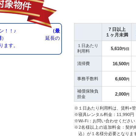
７日以上
キャンペーン！！♪
（最
１ヶ月未満
用
） 延長の
ります。
１日あたり
5,610
円/日
利用料
清掃費
16,500
円
事務手数料
6,600
円
補償保険負
2,000
円
担金
※１日あたり利用料は、賃料+
※寝具レンタル料金：11,990円
※Wi-Fi：お問い合わせください
※2名様以上の追加料金：契約時に
込）が１名様分必要となりま