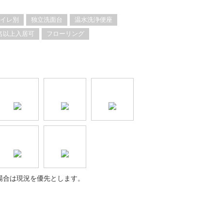
イレ別
独立洗面台
温水洗浄便座
名以上入居可
フローリング
場合は現況を優先とします。