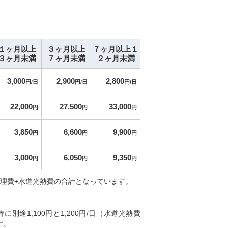
１ヶ月以上
３ヶ月以上
７ヶ月以上１
３ヶ月未満
７ヶ月未満
２ヶ月未満
3,000
2,900
2,800
円/日
円/日
円/日
22,000
27,500
33,000
円
円
円
3,850
6,600
9,900
円
円
円
3,000
6,050
9,350
円
円
円
管理費+水道光熱費の合計となっています。
別途1,100円と1,200円/日（水道光熱費
す。