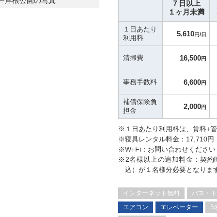
７日以上
１ヶ月未満
１日あたり
5,610
円/日
利用料
清掃費
16,500
円
事務手数料
6,600
円
補償保険負
2,000
円
担金
※１日あたり利用料は、賃料+
※寝具レンタル料金：17,710円
※Wi-Fi：お問い合わせください
※2名様以上の追加料金：契約時に
込）が１名様分必要となりま
インターネット無料
バス・ト
エアコン
エレベーター
3