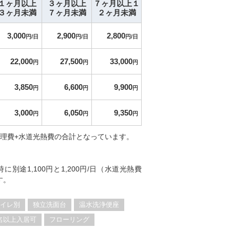
１ヶ月以上
３ヶ月以上
７ヶ月以上１
３ヶ月未満
７ヶ月未満
２ヶ月未満
3,000
2,900
2,800
円/日
円/日
円/日
22,000
27,500
33,000
円
円
円
3,850
6,600
9,900
円
円
円
3,000
6,050
9,350
円
円
円
管理費+水道光熱費の合計となっています。
別途1,100円と1,200円/日（水道光熱費
す。
イレ別
独立洗面台
温水洗浄便座
名以上入居可
フローリング